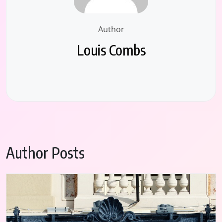
Author
Louis Combs
Author Posts