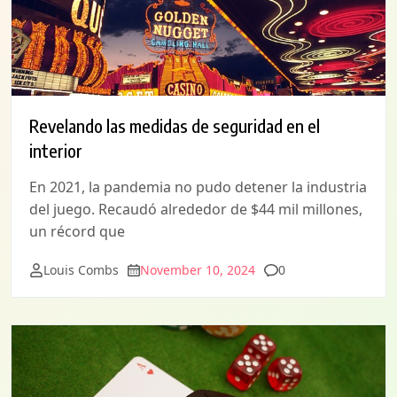
Revelando las medidas de seguridad en el
interior
En 2021, la pandemia no pudo detener la industria
del juego. Recaudó alrededor de $44 mil millones,
un récord que
Comments
Louis Combs
November 10, 2024
0