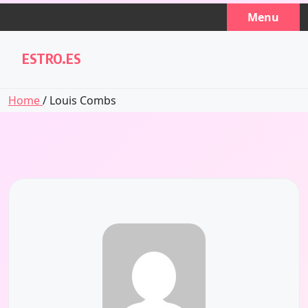
Skip
Menu
to
content
ESTRO.ES
Home
/ Louis Combs