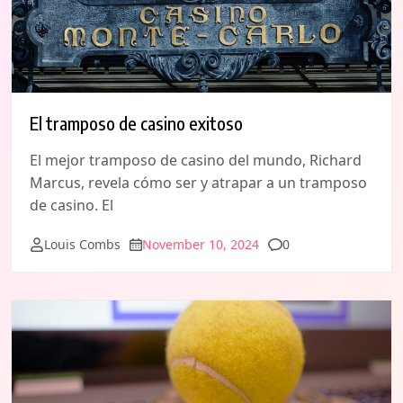
El tramposo de casino exitoso
El mejor tramposo de casino del mundo, Richard
Marcus, revela cómo ser y atrapar a un tramposo
de casino. El
Comments
Louis Combs
November 10, 2024
0