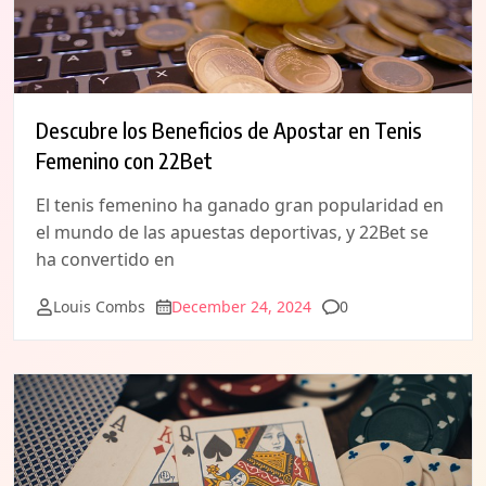
Descubre los Beneficios de Apostar en Tenis
Femenino con 22Bet
El tenis femenino ha ganado gran popularidad en
el mundo de las apuestas deportivas, y 22Bet se
ha convertido en
Comments
Louis Combs
December 24, 2024
0