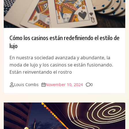
Cómo los casinos están redefiniendo el estilo de
lujo
En nuestra sociedad avanzada y abundante, la
moda de lujo y los casinos se están fusionando.
Están reinventando el rostro
Comments
Louis Combs
November 10, 2024
0