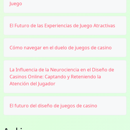
Juego
El Futuro de las Experiencias de Juego Atractivas
Cómo navegar en el duelo de juegos de casino
La Influencia de la Neurociencia en el Diseño de
Casinos Online: Captando y Reteniendo la
Atención del Jugador
El futuro del diseño de juegos de casino