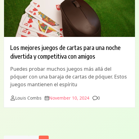
Los mejores juegos de cartas para una noche
divertida y competitiva con amigos
Puedes probar muchos juegos más allá del
póquer con una baraja de cartas de póquer. Estos
juegos mantienen el espíritu
Comments
Louis Combs
November 10, 2024
0